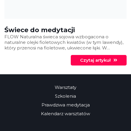
Świece do medytacji
FLOW Naturalna świeca sojowa wzbogacona o
naturalne olejki fioletowych kwiatów (w tym lawendy),
który przenosi na fioletowe, ukwiecone łąki. W…
Czytaj artykuł
Warsztaty
Szkolenia
Prawdziwa medytacja
Kalendarz warsztatów