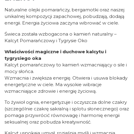
Naturalne olejki pomarańczy, bergamotki oraz naszej
unikalnej kompozycji zapachowej, pobudzają, dodają
energii. Energia życiowa zaczyna wibrować w ciele.
Świeca została wzbogacona o kamień naturalny –
Kalcyt Pomarańczowy i Tygrysie Oko
Właściwości magiczne i duchowe kalcytu i
tygrysiego oka
Kalcyt pomarańczowy to kamień wzmacniający o sile i
mocy słońca.
Wzmacnia i zwiększa energię. Otwiera i usuwa blokady
energetyczne w ciele. Ma wysokie wibracje
wzmacniające zdrowie i energię życiową.
To żywioł ognia, energetyzuje i oczyszcza dolne czakry
(szczególnie czakrę sakralną i splotu słonecznego) oraz
pomaga przywrócić równowagę i harmonię energii
seksualnej oraz pobudza kreatywność.
Kalcyt uspokaja umysł, rozjaśnia myśli i wzmacnia