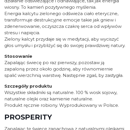
działanie odświeżające i odnawiające, tak jak energia
wiosny. To kamień pozytywnego myślenia.
Energia kalcytu zielonego odświeża ciało eteryczne,
transformuje destrukcyjne emocje takie jak gniew i
zdenerwowanie, oczyszcza czakrę serca od wpływów
stresu i napięcia.
Zielony kalcyt przydaje się w medytacji, aby wyciszyć
głos umysłu i przybliżyć się do swojej prawdziwej natury.
Stosowanie
Zapalając świecę po raz pierwszy, pozostaw ją
zapaloną przez około godzinę, aby równomiernie
spalić wierzchnią warstwę. Następnie zgaś, by zastygła.
Szczegóły produktu
Wszystkie składniki są naturalne. 100 % wosk sojowy,
naturalne olejki oraz kamienie naturalne.
Produkt ręcznie robiony. Wyprodukowany w Polsce.
PROSPERITY
Zapalając tę świecę zapachową z naturalnymi olejkami