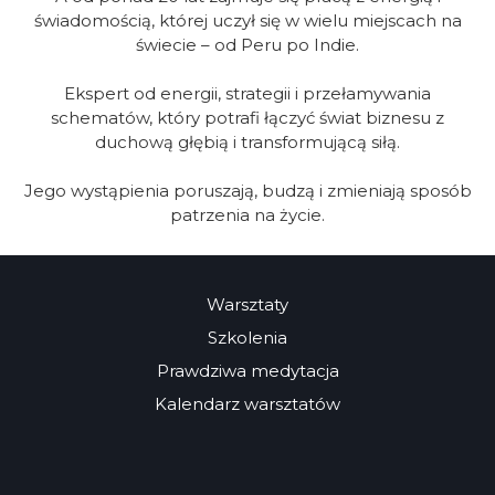
świadomością, której uczył się w wielu miejscach na
świecie – od Peru po Indie.
Ekspert od energii, strategii i przełamywania
schematów, który potrafi łączyć świat biznesu z
duchową głębią i transformującą siłą.
Jego wystąpienia poruszają, budzą i zmieniają sposób
patrzenia na życie.
Warsztaty
Szkolenia
Prawdziwa medytacja
Kalendarz warsztatów