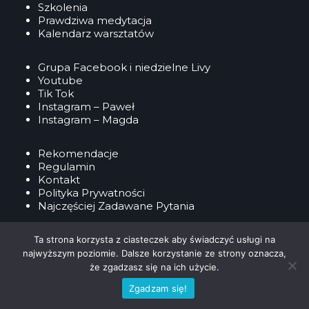
Szkolenia
Prawdziwa medytacja
Kalendarz warsztatów
Grupa Facebook i niedzielne Livy
Youtube
Tik Tok
Instagram – Paweł
Instagram – Magda
Rekomendacje
Regulamin
Kontakt
Polityka Prywatności
Najczęściej Zadawane Pytania
Copyrights 2026. Grupa Świadomość QUANTUM 2.0
Ta strona korzysta z ciasteczek aby świadczyć usługi na
Wszystkie prawa zastrzeżone.
najwyższym poziomie. Dalsze korzystanie ze strony oznacza,
Projekt i wykonanie:
że zgadzasz się na ich użycie.
Zgadzam się!